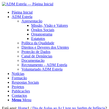
Página Inicial
ADM Estrela
Apresentação
Missão, Visão e Valores
Órgãos Sociais
Organograma
Estatutos
Política da Qualidade
Direitos e Deveres dos Utentes
Proteção de Dados
Canal de Denúncias
Documentação
Recrutamento – ADM Estrela
Voluntariado ADM Estrela
Notícias
Formação
Respostas Sociais
Projetos
Publicações
Contactos
Menu
Menu
Está aqui:
Home
1
/
Dia de Aulas ao Ar Livre no Jardim de Infância
2