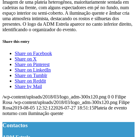
Imagem de uma plateia heterogénea, maioritariamente sentada em
cadeiras na frente, com alguns espectadores em pé no fundo, num
espaço interior ou semi-coberto. A iluminação quente e âmbar cria
uma atmosfera intimista, destacando os rostos e silhuetas dos
presentes. O logo da ADM Estrela aparece no canto inferior direito,
identificando o organizador do evento.
Share this entry
Share on Facebook
Share on X
Share on Pinterest
Share on LinkedIn
Share on Tumblr
Share on Reddit
Share by Mail
/wp-content/uploads/2018/03/logo_adm-300x120.png
0
0
Filipe
Rosa
/wp-content/uploads/2018/03/logo_adm-300x120.png
Filipe
Rosa
2019-08-05 12:32:12
2026-07-27 18:51:15
Plateia de evento
noturno com iluminação quente
Contactos