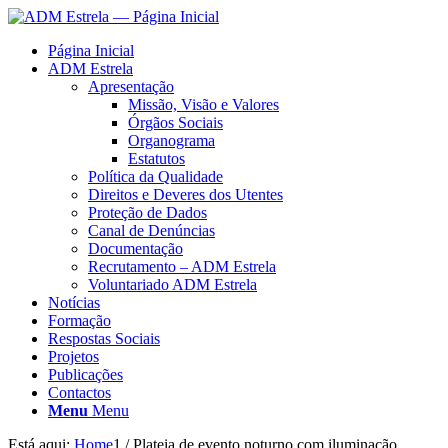
Página Inicial
ADM Estrela
Apresentação
Missão, Visão e Valores
Órgãos Sociais
Organograma
Estatutos
Política da Qualidade
Direitos e Deveres dos Utentes
Proteção de Dados
Canal de Denúncias
Documentação
Recrutamento – ADM Estrela
Voluntariado ADM Estrela
Notícias
Formação
Respostas Sociais
Projetos
Publicações
Contactos
Menu
Menu
Está aqui:
Home
1
/
Plateia de evento noturno com iluminação